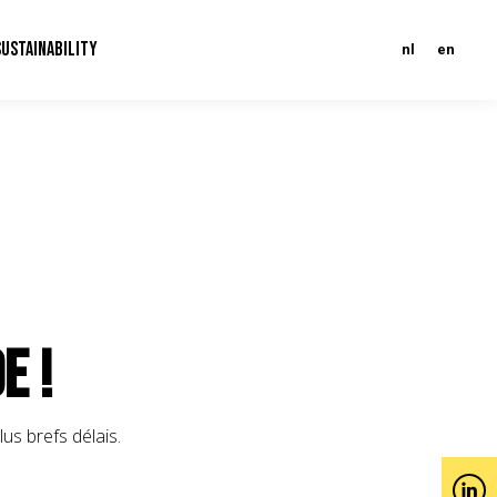
SUSTAINABILITY
nl
en
e !
us brefs délais.