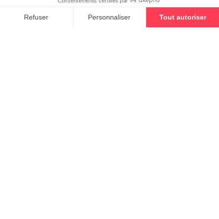
LIVE, WORK, GROW.
Découvrez votre tout
nouveau quartier à Bruxelles
et
participez à son essor
.